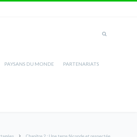
PAYSANS DU MONDE
PARTENARIATS
artagées
Chapitre 2 : Une terre féconde et respectée