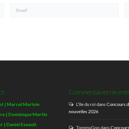
ct
Commentaires récent
t | Marcel Marloie
L'île du roi
dans
Concours 
nouvelles 2026
ire | Dominique Martin
r | Daniel Esnault
TommyGop
dans
Concours