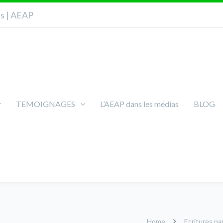
ns | AEAP
TEMOIGNAGES
L’AEAP dans les médias
BLOG
Home
Ecritures p