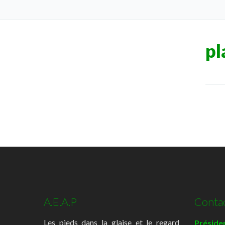
pl
A.E.A.P
Conta
Les pieds dans la glaise et le regard
Présiden