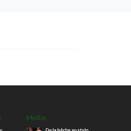
s
Médias
de
De la bêche au stylo