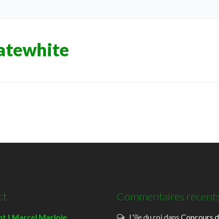
atewhite
ct
Commentaires récent
t | Marcel Marloie
L'île du roi
dans
Concours 