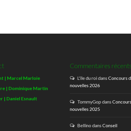
ct
Commentaires récent
t | Marcel Marloie
L'île du roi
dans
Concours 
nouvelles 2026
ire | Dominique Martin
r | Daniel Esnault
TommyGop
dans
Concours
nouvelles 2025
Bellino
dans
Conseil