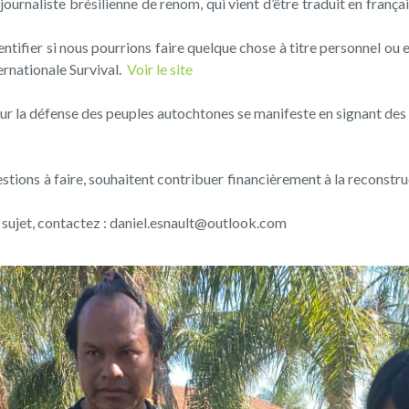
 journaliste brésilienne de renom, qui vient d’être traduit en fran
entifier si nous pourrions faire quelque chose à titre personnel ou
ernationale Survival.
Voir le site
r la défense des peuples autochtones se manifeste en signant des p
estions à faire, souhaitent contribuer financièrement à la recons
ce sujet, contactez : daniel.esnault@outlook.com
Previous
Next