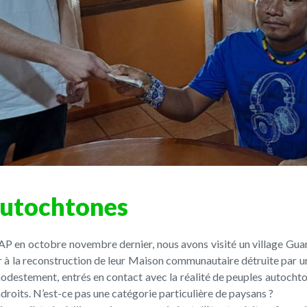
autochtones
P en octobre novembre dernier, nous avons visité un village Guaran
 à la reconstruction de leur Maison communautaire détruite par un i
destement, entrés en contact avec la réalité de peuples autochtone
roits. N’est-ce pas une catégorie particulière de paysans ?