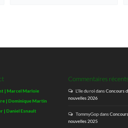
ct
Commentaires récent
t | Marcel Marloie
L'île du roi
dans
Concours 
nouvelles 2026
ire | Dominique Martin
r | Daniel Esnault
TommyGop
dans
Concours
nouvelles 2025