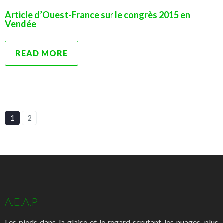
Article d’Ouest-France sur le congrès 2015 en
Vendée
READ MORE
1
2
A.E.A.P
Les pieds dans la glaise et le regard scrutant les nuages, plus