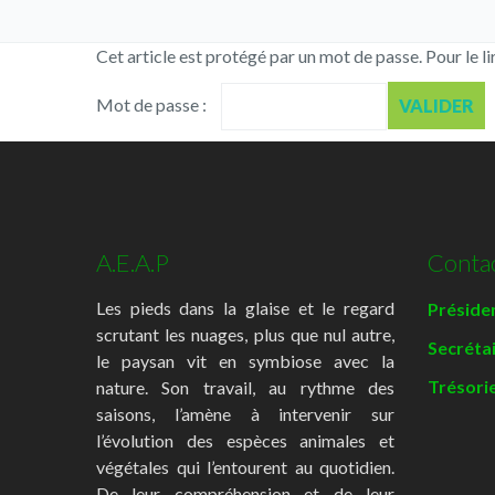
Cet article est protégé par un mot de passe. Pour le li
Mot de passe :
A.E.A.P
Conta
Les pieds dans la glaise et le regard
Présiden
scrutant les nuages, plus que nul autre,
Secréta
le paysan vit en symbiose avec la
Trésorie
nature. Son travail, au rythme des
saisons, l’amène à intervenir sur
l’évolution des espèces animales et
végétales qui l’entourent au quotidien.
De leur compréhension et de leur