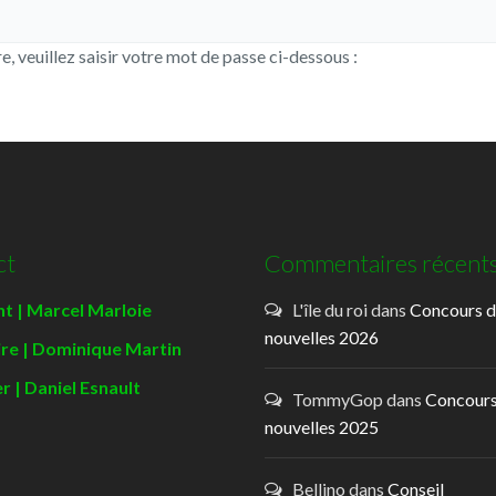
re, veuillez saisir votre mot de passe ci-dessous :
ct
Commentaires récent
t | Marcel Marloie
L'île du roi
dans
Concours 
nouvelles 2026
ire | Dominique Martin
r | Daniel Esnault
TommyGop
dans
Concours
nouvelles 2025
Bellino
dans
Conseil