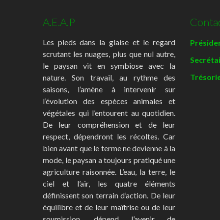
A.E.A.P
Conta
Les pieds dans la glaise et le regard
Présiden
scrutant les nuages, plus que nul autre,
Secréta
le paysan vit en symbiose avec la
Trésorie
nature. Son travail, au rythme des
saisons, l’amène à intervenir sur
l’évolution des espèces animales et
végétales qui l’entourent au quotidien.
De leur compréhension et de leur
respect, dépendront les récoltes. Car
bien avant que le terme ne devienne à la
mode, le paysan a toujours pratiqué une
agriculture raisonnée. L’eau, la terre, le
ciel et l’air, les quatre éléments
définissent son terrain d’action. De leur
équilibre et de leur maîtrise ou de leur
soumission, dépend l’avenir de