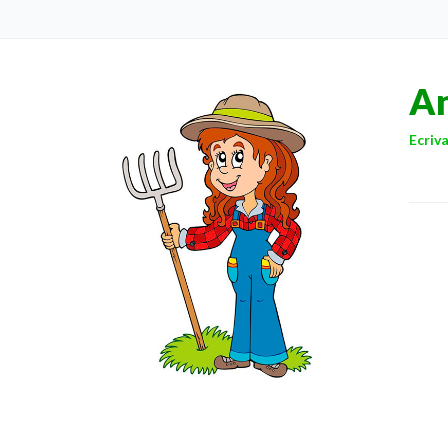
A
Ecriva