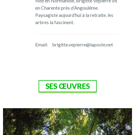
Née en Normandie, Brigitte Vépierre vit
en Charente près d’Angoulême.
Paysagiste aujourd’hui à la retraite, les
arbres la fascinent.
Email:
brigitte.vepierre@laposte.net
SES ŒUVRES