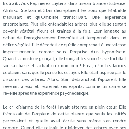
Extrait :
Aux Pépinières Luytens, dans une ambiance studieuse,
Akihiko, Stefaan et Stan décryptaient les sons que Mathilde
traduisait et qu’Ombline transcrivait. Une expérience
ensorcelante. Plus elle entendait les arbres, plus elle se sentait
devenir végétal, fleurs et graines à la fois. Leur langage au
début de l’enregistrement l’envoûtait et l’emportait dans un
délire végétal. Elle décodait ce qu’elle comprenait à une vitesse
impressionnante comme sous l’emprise d’un hypnotiseur.
Quand la musique grinçait, elle fronçait les sourcils, se tortillait
sur sa chaise et lâchait un « non, non ! Pas ça ! » Les larmes
coulaient sans qu’elle pense les essuyer. Elle était aspirée par le
discours des arbres. Alors, Stan débranchait l’appareil. Elle
revenait à eux et reprenait ses esprits, comme un camé se
réveille après une expérience psychédélique.
Le cri d’alarme de la forêt l’avait atteinte en plein cœur. Elle
frémissait de l’ampleur de cette plainte que seuls les initiés
percevaient et qu’elle avait écrite sans même s’en rendre
compte. Quand elle relisait le plaidoyer des arbres avec ses