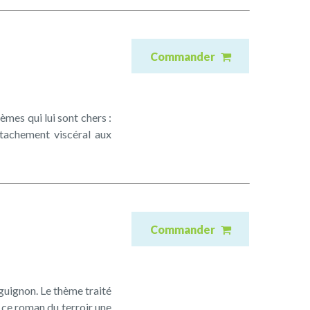
Commander
mes qui lui sont chers :
attachement viscéral aux
Commander
guignon. Le thème traité
 ce roman du terroir une