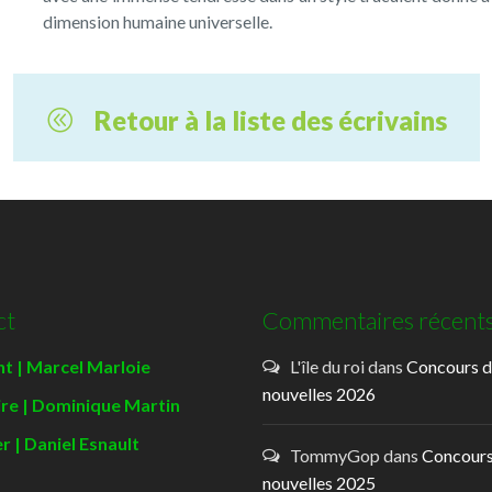
dimension humaine universelle.
Retour à la liste des écrivains
ct
Commentaires récent
t | Marcel Marloie
L'île du roi
dans
Concours 
nouvelles 2026
ire | Dominique Martin
r | Daniel Esnault
TommyGop
dans
Concours
nouvelles 2025