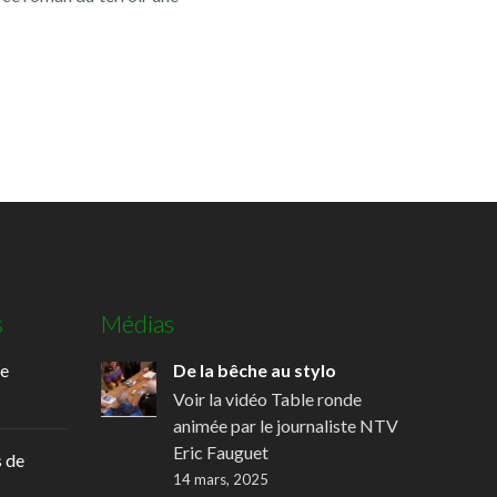
s
Médias
de
De la bêche au stylo
Voir la vidéo Table ronde
animée par le journaliste NTV
Eric Fauguet
 de
14 mars, 2025