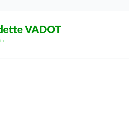
dette VADOT
in