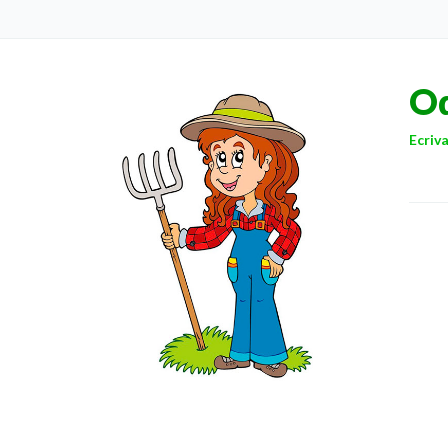
O
Ecriva