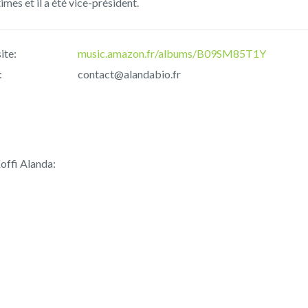
mes et il a été vice-président.
ite:
music.amazon.fr/albums/B09SM85T1Y
:
contact@alandabio.fr
offi Alanda: