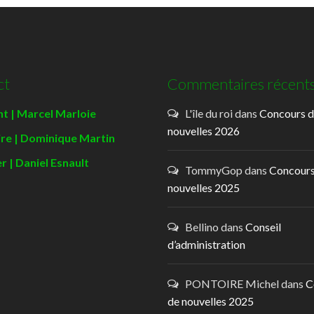
ct
Commentaires récent
t | Marcel Marloie
L'île du roi
dans
Concours 
nouvelles 2026
ire | Dominique Martin
r | Daniel Esnault
TommyGop
dans
Concours
nouvelles 2025
Bellino
dans
Conseil
d’administration
PONTOIRE Michel
dans
C
de nouvelles 2025