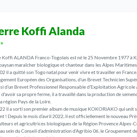
erre Koffi Alanda
te
e Koffi ALANDA Franco-Togolais est né le 25 Novembre 1977 à Kp
t paysan maraîcher biologique et chanteur dans les Alpes Maritimes
2 il a quitté son Togo natal pour venir vivre et travailler en France. 
ement Européen des Organisations, d’un Brevet Technicien Supéri
ssi d’un Brevet Professionnel Responsable d’Exploitation Agricole 
 d'avoir sa propre ferme, il a travaillé dans la production de seme
a région Pays de la Loire.
22 il a sorti son premier album de musique KOKORIAKO qui unit ses 
nt ! Depuis le mois d’avril 2022, il est officiellement le nouveau P
ulteurs et agricultrices biologiques de la Région Provence Alpes-Côt
au sein du Conseil d’administration d’Agribio 06, le Groupement d