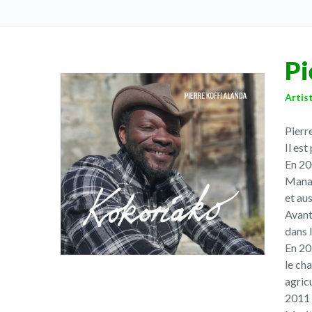
Pi
Artis
Pierr
Il es
En 200
Manag
et au
Avant
dans l
En 20
le cha
agric
2011 