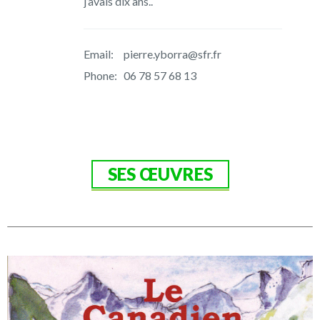
Email:
pierre.yborra@sfr.fr
Phone:
06 78 57 68 13
SES ŒUVRES